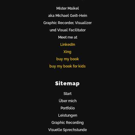
Neuland Toolmaster®
Mister Maikel
aka Michael Geiß-Hein
Graphic Recorder, Visualizer
und Visual Facilitator
Meet me at
LinkedIn
Xing
Bücher
buy my book
buy my book for kids
Sitemap
Start
Über mich
Portfolio
Portfolio
Leistungen
Graphic Recording
Visuelle Sprechstunde