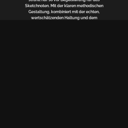
Sketchnoten. Mit der klaren methodischen
Gestaltung, kombiniert mit der echten,
wertschätzenden Haltung und dem
sprühenden Witz von Mister Maikel kann
(fast) nichts schief gehen. Ebenfalls
überzeugend ist die sehr ganzheitliche
Herangehensweise, denn bereits in der
ersten Workshop-Woche wirst du so ganz
nebenbei deine erste eigene Sketchnote
erstellen. Jedoch mach dir keine Illusionen,
der Workshop ist kein Selbstläufer, es gilt
täglich zu trainieren! Gut denke ich, ist,
wenn du dir vor dem Workshop deine Ziele
überlegst und dir jeden Tag Zeit einplanst.
Und wenn der Workshop 7 Wochen dauert,
ist das auch nicht tragisch. «Sketchnotes
dein Workshop» - Ein leuchtend gelber
Kreativitätsboost für Sketchnotesneulinge
und -fortgeschrittene! “
Bea Winistörfer